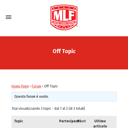
Off Topic
Home Page
›
Forum
›
Off Topic
Questo forum è vuoto.
Stai visualizzando 3 topic - dal 1 al 3 (di 3 totali)
Topic
Partecipanti
Post
Ultimo
articolo