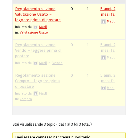
Regolamento sezione
0
1
5 anni, 2
Valutazione Usato –
mesi fa
leggere prima di postare
Madl
Iniziato da:
Madl
in:
Valutazione Usato
Regolamento sezione
0
1
5 anni, 2
Vendo – leggere prima di
mesi fa
postare
Madl
Iniziato da:
Madl
in:
Vendo
Regolamento sezione
0
1
5 anni, 2
Compro – leggere prima
mesi fa
di postare
Madl
Iniziato da:
Madl
in:
Compro
Stai visualizzando 3 topic - dal 1 al 3 (di 3 totali)
Devi essere connesso per creare nuovi topic.