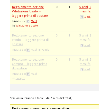
Regolamento sezione
0
1
5 anni, 2
Valutazione Usato –
mesi fa
leggere prima di postare
Madl
Iniziato da:
Madl
in:
Valutazione Usato
Regolamento sezione
0
1
5 anni, 2
Vendo – leggere prima di
mesi fa
postare
Madl
Iniziato da:
Madl
in:
Vendo
Regolamento sezione
0
1
5 anni, 2
Compro – leggere prima
mesi fa
di postare
Madl
Iniziato da:
Madl
in:
Compro
Stai visualizzando 3 topic - dal 1 al 3 (di 3 totali)
Devi essere connesso per creare nuovi topic.