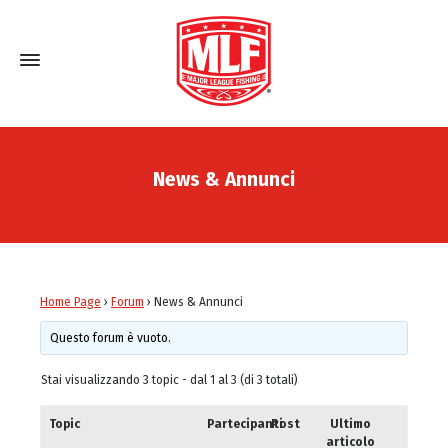
News & Annunci
Home Page
›
Forum
›
News & Annunci
Questo forum è vuoto.
Stai visualizzando 3 topic - dal 1 al 3 (di 3 totali)
Topic
Partecipanti
Post
Ultimo
articolo