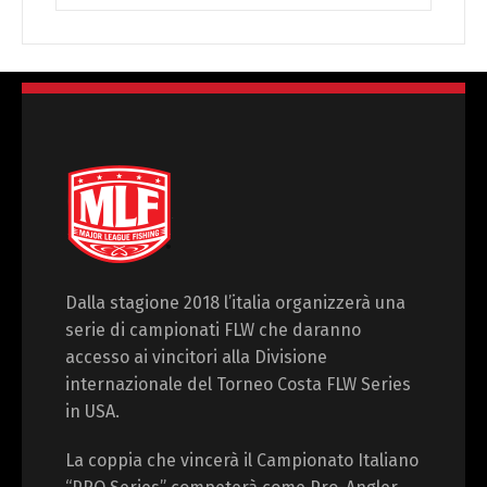
essere
essere
scelte
scelte
nella
nella
pagina
pagina
del
del
prodotto
prodotto
Dalla stagione 2018 l’italia organizzerà una
serie di campionati FLW che daranno
accesso ai vincitori alla Divisione
internazionale del Torneo Costa FLW Series
in USA.
La coppia che vincerà il Campionato Italiano