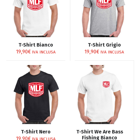
Questo
Questo
T-Shirt Bianco
T-Shirt Grigio
prodotto
prodotto
19,90
€
19,90
€
IVA INCLUSA
IVA INCLUSA
ha
ha
più
più
varianti.
varianti.
Le
Le
opzioni
opzioni
possono
possono
essere
essere
scelte
scelte
nella
nella
pagina
pagina
Questo
Questo
T-Shirt Nero
T-Shirt We Are Bass
del
del
prodotto
prodotto
Fishing Bianco
19,90
€
IVA INCLUSA