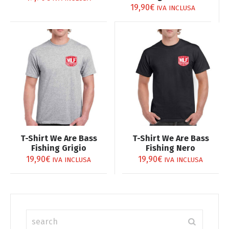
prodotto
prodotto
ha
ha
19,90
€
IVA INCLUSA
più
più
varianti.
varianti.
Le
Le
opzioni
opzioni
possono
possono
essere
essere
scelte
scelte
nella
nella
pagina
pagina
Questo
Questo
del
del
T-Shirt We Are Bass
T-Shirt We Are Bass
prodotto
prodotto
prodotto
prodotto
Fishing Grigio
Fishing Nero
ha
ha
19,90
€
19,90
€
IVA INCLUSA
IVA INCLUSA
più
più
varianti.
varianti.
Le
Le
opzioni
opzioni
possono
possono