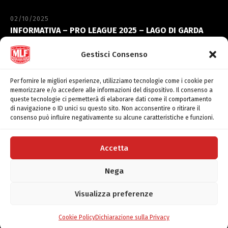
02/10/2025
INFORMATIVA – PRO LEAGUE 2025 – LAGO DI GARDA
06/09/2023
Gestisci Consenso
INFORMATIVA – ELITE’ CHAMPIONSHIP – LAGO
TRASIMENO
Per fornire le migliori esperienze, utilizziamo tecnologie come i cookie per
memorizzare e/o accedere alle informazioni del dispositivo. Il consenso a
queste tecnologie ci permetterà di elaborare dati come il comportamento
di navigazione o ID unici su questo sito. Non acconsentire o ritirare il
consenso può influire negativamente su alcune caratteristiche e funzioni.
Copyright © 2017/2021 FLW Italy ASD All Rights Reserved
Accetta
P.IVA: 04918680267 - C.F.: 04918680267
Nega
Cookie Policy
Dichiarazione sulla Privacy
Termini e Condizioni
Visualizza preferenze
Cookie Policy
Dichiarazione sulla Privacy